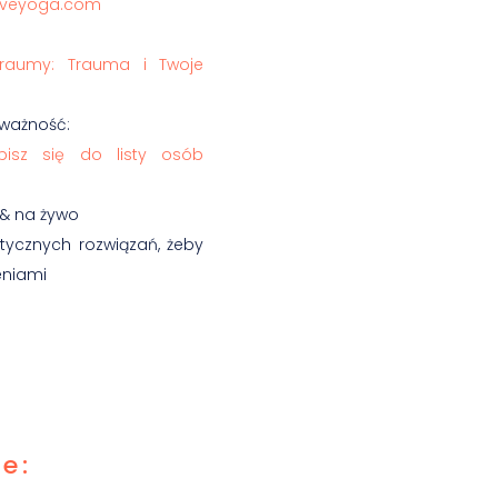
iveyoga.com
traumy: Trauma i Twoje
uważność:
pisz się do listy osób
 & na żywo
aktycznych rozwiązań, żeby
eniami
e: