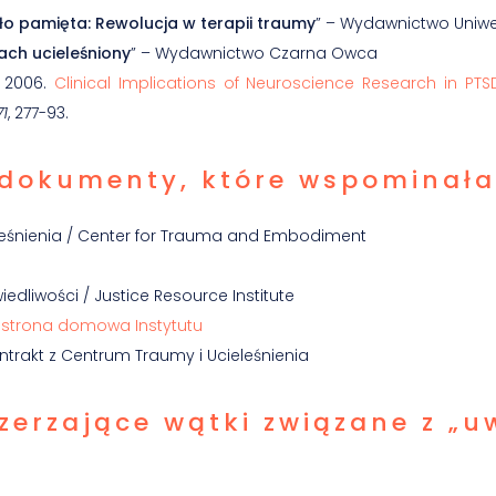
ło pamięta: Rewolucja w terapii traumy
” – Wydawnictwo Uniwe
ach ucieleśniony
” – Wydawnictwo Czarna Owca
. 2006.
Clinical Implications of Neuroscience Research in PTS
71
, 277-93.
i dokumenty, które wspominał
leśnienia / Center for Trauma and Embodiment
edliwości / Justice Resource Institute
|
strona domowa Instytutu
ntrakt z Centrum Traumy i Ucieleśnienia
szerzające wątki związane z „