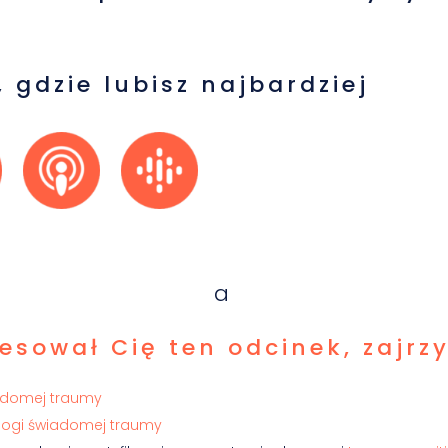
 gdzie lubisz najbardziej
a
resował Cię ten odcinek, zajrzy
adomej traumy
Jogi świadomej traumy