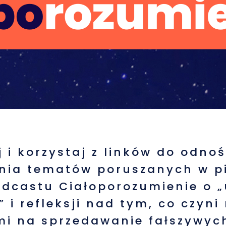
j i korzystaj z linków do odnoś
enia tematów poruszanych w p
dcastu Ciałoporozumienie o 
 i refleksji nad tym, co czyni
i na sprzedawanie fałszywych