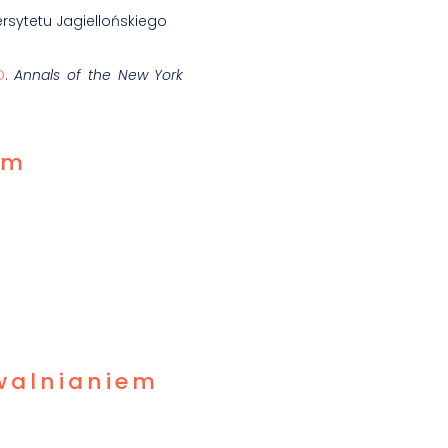
rsytetu Jagiellońskiego
D
.
Annals of the New York
am
uwalnianiem