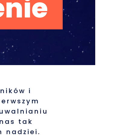
ników i
ierwszym
„uwalnianiu
 nas tak
 nadziei.