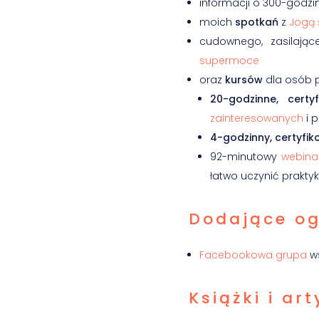
informacji o 300-godzi
moich
spotkań
z
Jogą 
cudownego, zasilają
supermoce
oraz
kursów
dla osób p
20-godzinne, certy
zainteresowanych
i p
4-godzinny, certyfi
92-minutowy
webina
łatwo uczynić praktyk
Dodające og
Facebookowa grupa
ws
Książki i ar