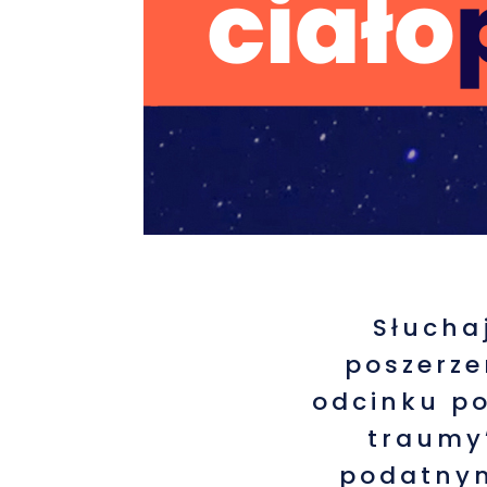
Słucha
poszerz
odcinku po
traumy”
podatnym