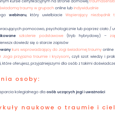
nnym kursie certyfikacyjnym na stronie domowej
traumasensit
świadomą traumy w grupach
online lub
indywidualnie
cego
webinaru
, który uwielbiacie
Wspierający niezbędnik 
racujących pomocowo, psychologicznie lub poprzez ciało / 
fikowane
szkolenie podstawowe
(tryb hybrydowy) –
za
ierwszx dowiedz się o starcie zapisów
kowany
kurs wsprowadzający do Jogi świadomej traumy
online
r Joga przyjazna traumie i kryzysom
, czyli szot wiedzy i pr
i, które oferujesz, przyjaźniejszymi dla osób z takimi doświadcz
nia osoby:
parcia kolegialnego dla
osób uczących jogi i uważności
tykuły naukowe o traumie i ciel