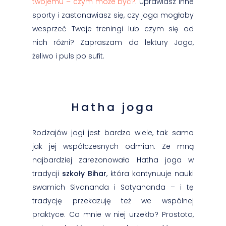
twojemu – czym może być?
. Uprawiasz inne
sporty i zastanawiasz się, czy joga mogłaby
wesprzeć Twoje treningi lub czym się od
nich różni? Zapraszam do lektury Joga,
żeliwo i puls po sufit.
Hatha joga
Rodzajów jogi jest bardzo wiele, tak samo
jak jej współczesnych odmian. Ze mną
najbardziej zarezonowała Hatha joga w
tradycji
szkoły Bihar
, która kontynuuje nauki
swamich Sivananda i Satyananda – i tę
tradycję przekazuję też we wspólnej
praktyce. Co mnie w niej urzekło? Prostota,