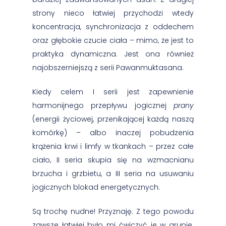
strony nieco łatwiej przychodzi wtedy
koncentracja, synchronizacja z oddechem
oraz głębokie czucie ciała – mimo, że jest to
praktyka dynamiczna. Jest ona również
najobszerniejszą z serii Pawanmuktasana.
Kiedy celem I serii jest zapewnienie
harmonijnego przepływu jogicznej
prany
(energii życiowej, przenikającej każdą naszą
komórkę) – albo inaczej pobudzenia
krążenia krwi i limfy w tkankach – przez całe
ciało, II seria skupia się na wzmacnianu
brzucha i grzbietu, a III seria na usuwaniu
jogicznych blokad energetycznych.
Są trochę nudne! Przyznaję. Z tego powodu
zawsze łatwiej było mi ćwiczyć je w grupie.