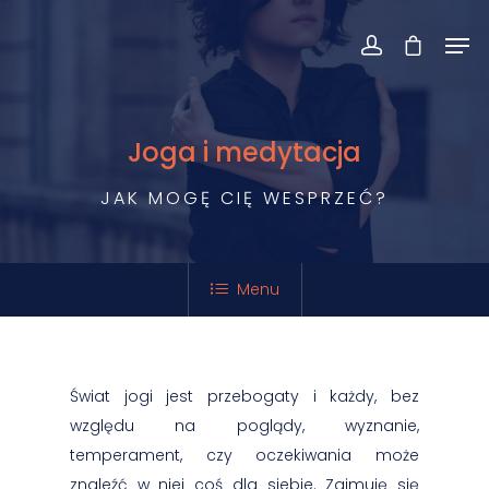
Joga i medytacja
JAK MOGĘ CIĘ WESPRZEĆ?
Menu
Świat jogi jest przebogaty i każdy, bez
względu na poglądy, wyznanie,
temperament, czy oczekiwania może
znaleźć w niej coś dla siebie. Zajmuję się