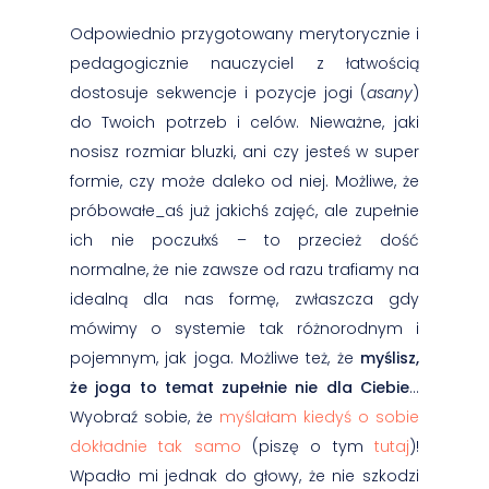
Odpowiednio przygotowany merytorycznie i
pedagogicznie nauczyciel z łatwością
dostosuje sekwencje i pozycje jogi (
asany
)
do Twoich potrzeb i celów. Nieważne, jaki
nosisz rozmiar bluzki, ani czy jesteś w super
formie, czy może daleko od niej. Możliwe, że
próbowałe_aś już jakichś zajęć, ale zupełnie
ich nie poczułxś – to przecież dość
normalne, że nie zawsze od razu trafiamy na
idealną dla nas formę, zwłaszcza gdy
mówimy o systemie tak różnorodnym i
pojemnym, jak joga. Możliwe też, że
myślisz,
że joga to temat zupełnie nie dla Ciebie
…
Wyobraź sobie, że
myślałam kiedyś o sobie
dokładnie tak samo
(piszę o tym
tutaj
)!
Wpadło mi jednak do głowy, że nie szkodzi