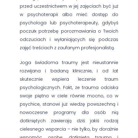
przed uczestnictwem w jej zajęciach być już
w psychoterapii albo mieć dostęp do
psychologa lub psychoterapeuty, gdybyś
poczułx potrzebę porozmawiania o Twoich
odczuciach i wyłaniających się podczas
zajęć treściach z zaufanym profesjonalistą.
Joga świadoma traumy jest nieustannie
rozwijana i badaną klinicznie, i od lat
skutecznie wspiera leczenie traum
psychologicznych. Fakt, że trauma odciska
swoje piętno w ciele równie mocno, co w
psychice, stanowi już wiedzę powszechną i
nowoczesne programy dla osób nią
dotkniętych zawierają dziś jakiś rodzaj
cielesnego wsparcia – nie tylko, by doraźnie
wspomóc osobę dotkniętą traumą i