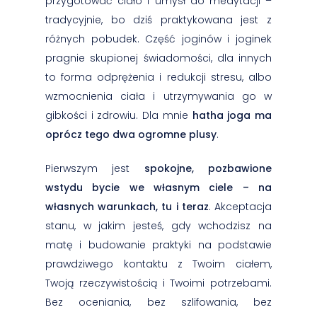
przygotować ciało i umysł do medytacji –
tradycyjnie, bo dziś praktykowana jest z
różnych pobudek. Część joginów i joginek
pragnie skupionej świadomości, dla innych
to forma odprężenia i redukcji stresu, albo
wzmocnienia ciała i utrzymywania go w
gibkości i zdrowiu. Dla mnie
hatha joga ma
oprócz tego dwa ogromne plusy
.
Pierwszym jest
spokojne, pozbawione
wstydu bycie we własnym ciele – na
własnych warunkach, tu i teraz
. Akceptacja
stanu, w jakim jesteś, gdy wchodzisz na
matę i budowanie praktyki na podstawie
prawdziwego kontaktu z Twoim ciałem,
Twoją rzeczywistością i Twoimi potrzebami.
Bez oceniania, bez szlifowania, bez