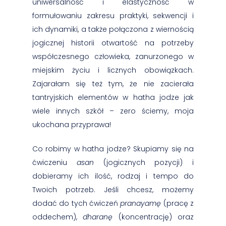
uniwersalność i elastyczność w
formułowaniu zakresu praktyki, sekwencji i
ich dynamiki, a także połączona z wiernością
jogicznej historii otwartość na potrzeby
współczesnego człowieka, zanurzonego w
miejskim życiu i licznych obowiązkach.
Zajarałam się też tym, że nie zacierała
tantryjskich elementów w hatha jodze jak
wiele innych szkół – zero ściemy, moja
ukochana przyprawa!
Co robimy w hatha jodze? Skupiamy się na
ćwiczeniu
asan
(jogicznych pozycji) i
dobieramy ich ilość, rodzaj i tempo do
Twoich potrzeb. Jeśli chcesz, możemy
dodać do tych ćwiczeń
pranayamę
(pracę z
oddechem),
dharanę
(koncentrację) oraz