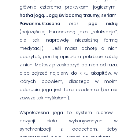
głównie czterema praktykami jogicznymi:
hatha jogą
,
Jogą świadomą traumy
, seriami
Pawanmuktasana
oraz
joga nidrą
(najczęściej tłumaczoną jako „relaksacja”,
ale tak naprawdę niezależną formą
medytacji). Jeśli masz ochotę o nich
poczytać, poniżej opisałam pokrótce każdą
z nich. Możesz przeskoczyć do nich od razu,
albo zajrzeć najpierw do kilku akapitów, w
których opowiem, dlaczego w moim
odczuciu joga jest taka czaderska (bo nie
zawsze tak myślałam!).
Współczesna joga to system ruchów i
pozycji ciała wykonywanych w
synchronizacji z oddechem, żeby