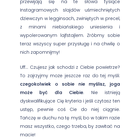
przewijają się na te słowa tysiące
Instagramowych slajdów uśmiechniętych
dziewczyn w legginsach, zwiniętych w precel,
z minami niebiańskiego uniesienia i
wypolerowanym lajfstajlem. Zróbmy sobie
teraz wszyscy super przysługę i na chwilę o
nich zapomnijmy!
Uff… Czujesz jak schodzi z Ciebie powietrze?
To zajrzyjmy może jeszcze raz do tej myśli:
czegokolwiek o sobie nie myślisz, joga
może być dla Ciebie
. Nie istnieją
dyskwalifikujące Cię kryteria i jeśli czytasz ten
ustęp, pewnie coś Cie do niej ciągnie.
Tańczę w duchu na tę myśl, bo w takim razie
masz wszystko, czego trzeba, by zawitać na
macie!