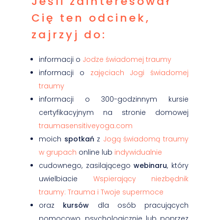
Jeśli zainteresował
Cię ten odcinek,
zajrzyj do:
informacji o
Jodze świadomej traumy
informacji o
zajęciach Jogi świadomej
traumy
informacji o 300-godzinnym kursie
certyfikacyjnym na stronie domowej
traumasensitiveyoga.com
moich
spotkań
z
Jogą świadomą traumy
w grupach
online lub
indywidualnie
cudownego, zasilającego
webinaru
, który
uwielbiacie
Wspierający niezbędnik
traumy: Trauma i Twoje supermoce
oraz
kursów
dla osób pracujących
pomocowo, psychologicznie lub poprzez