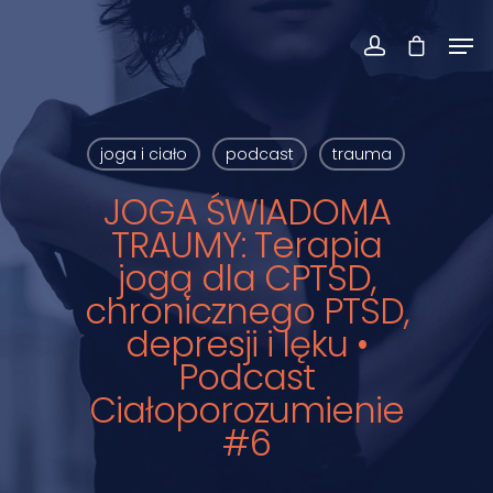
joga i ciało
podcast
trauma
JOGA ŚWIADOMA
TRAUMY: Terapia
jogą dla CPTSD,
chronicznego PTSD,
depresji i lęku •
Podcast
Ciałoporozumienie
#6