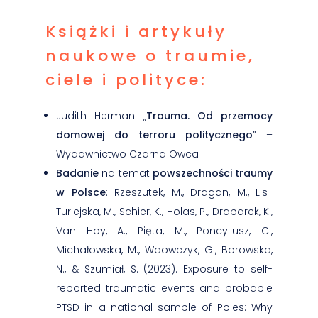
Książki i artykuły
naukowe o traumie,
ciele i polityce:
Judith Herman „
Trauma. Od przemocy
domowej do terroru politycznego
” –
Wydawnictwo Czarna Owca
Badanie
na temat
powszechności traumy
w Polsce
: Rzeszutek, M., Dragan, M., Lis-
Turlejska, M., Schier, K., Holas, P., Drabarek, K.,
Van Hoy, A., Pięta, M., Poncyliusz, C.,
Michałowska, M., Wdowczyk, G., Borowska,
N., & Szumiał, S. (2023). Exposure to self-
reported traumatic events and probable
PTSD in a national sample of Poles: Why