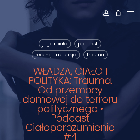
joga i ciało
podcast
recenzja i refleksja
trauma
WŁADZA, CIAŁO I
POLITYKA: Trauma.
Od przemocy
domowej do terroru
politycznego •
Podcast
Ciałoporozumienie
#4