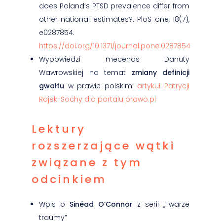
does Poland’s PTSD prevalence differ from
other national estimates?.
PloS one
,
18
(7),
e0287854.
https://doi.org/10.1371/journal.pone.0287854
Wypowiedzi mecenas Danuty
Wawrowskiej na temat
zmiany definicji
gwałtu
w prawie polskim:
artykuł Patrycji
Rojek-Sochy dla portalu prawo.pl
Lektury
rozszerzające wątki
związane z tym
odcinkiem
Wpis o
Sinéad O’Connor
z serii „Twarze
traumy”