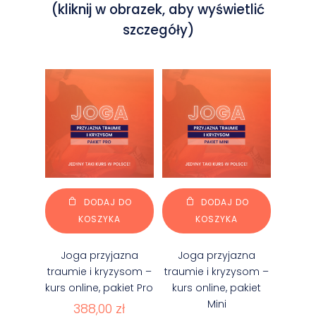
(kliknij w obrazek, aby wyświetlić
szczegóły)
DODAJ DO
DODAJ DO
KOSZYKA
KOSZYKA
Joga przyjazna
Joga przyjazna
traumie i kryzysom –
traumie i kryzysom –
kurs online, pakiet Pro
kurs online, pakiet
Mini
388,00
zł