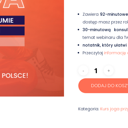
Zawiera
92-minutowe
dostęp masz przez ro
30-minutową konsul
temat webinaru dla Two
notatnik, który ułatwi
Przeczytaj
informację o
DODAJ DO KOSZ
Kategoria:
Kurs joga pr