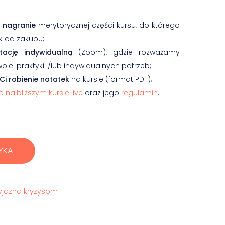
 nagranie
merytorycznej części kursu, do którego
k od zakupu;
tację indywidualną
(Zoom), gdzie rozważamy
jej praktyki i/lub indywidualnych potrzeb;
 Ci robienie notatek
na kursie (format PDF);
 najbliższym kursie live
oraz jego
regulamin
.
YKA
zyjazna kryzysom