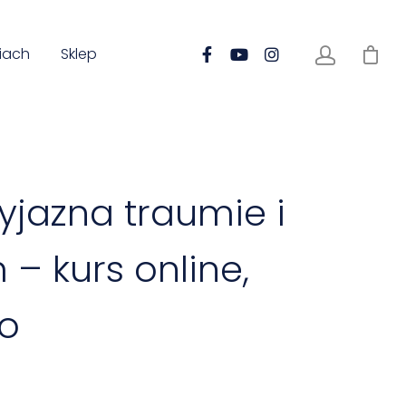
iach
Sklep
yjazna traumie i
 – kurs online,
ro