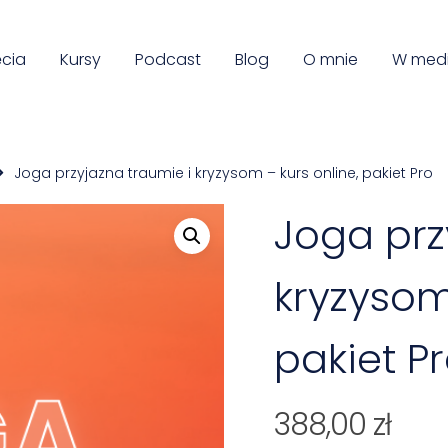
ęcia
Kursy
Podcast
Blog
O mnie
W med
Joga przyjazna traumie i kryzysom – kurs online, pakiet Pro
Joga prz
kryzysom
pakiet P
388,00
zł