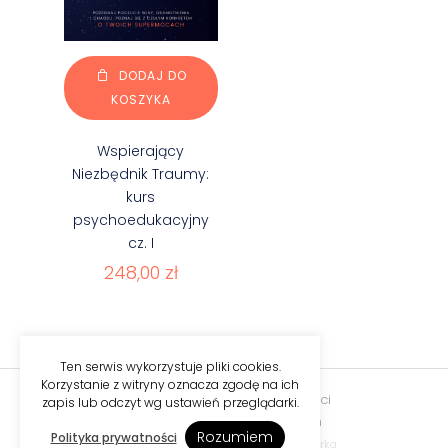
DODAJ DO
KOSZYKA
Wspierający
Niezbędnik Traumy:
kurs
psychoedukacyjny
cz. I
248,00
zł
Ten serwis wykorzystuje pliki cookies.
Korzystanie z witryny oznacza zgodę na ich
Regulamin
|
Polityka prywatności
zapis lub odczyt wg ustawień przeglądarki.
Copyright © 2023 Sister Moon
Rozumiem
Polityka prywatności
Realizacja:
Strony internetowe
DesignOrka