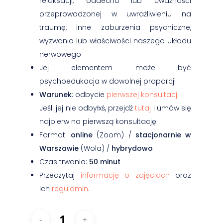
relaksacji, oddechu lub uważności
przeprowadzonej w uwrażliwieniu na
traumę, inne zaburzenia psychiczne,
wyzwania lub właściwości naszego układu
nerwowego
Jej elementem może być
psychoedukacja w dowolnej proporcji
Warunek
: odbycie
pierwszej konsultacji
Jeśli jej nie odbyłxś, przejdź
tutaj
i umów się
najpierw na pierwszą konsultację
Format:
online
(Zoom) /
stacjonarnie w
Warszawie
(Wola) /
hybrydowo
Czas trwania:
50 minut
Przeczytaj
informację o zajęciach
oraz
ich
regulamin
.