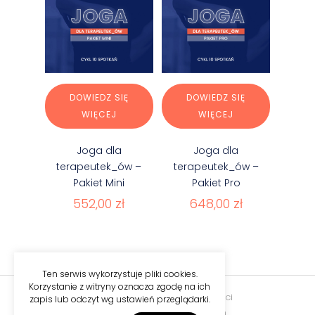
DOWIEDZ SIĘ
DOWIEDZ SIĘ
WIĘCEJ
WIĘCEJ
Joga dla
Joga dla
terapeutek_ów –
terapeutek_ów –
Pakiet Mini
Pakiet Pro
552,00
zł
648,00
zł
Ten serwis wykorzystuje pliki cookies.
Korzystanie z witryny oznacza zgodę na ich
Regulamin
|
Polityka prywatności
zapis lub odczyt wg ustawień przeglądarki.
Copyright © 2023 Sister Moon