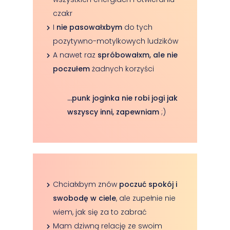
czakr
I
nie pasowałxbym
do tych
pozytywno-motylkowych ludzików
A nawet raz
spróbowałxm, ale nie
poczułem
żadnych korzyści
…punk joginka nie robi jogi jak
wszyscy inni, zapewniam
;)
Chciałxbym znów
poczuć spokój i
swobodę w ciele
, ale zupełnie nie
wiem, jak się za to zabrać
Mam dziwną relację ze swoim