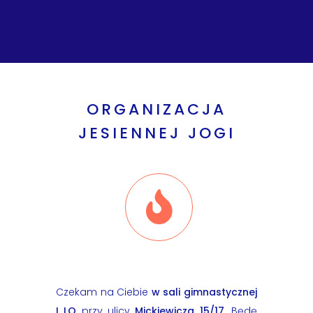
ORGANIZACJA
JESIENNEJ JOGI
Czekam na Ciebie
w sali gimnastycznej
I LO
przy ulicy
Mickiewicza 15/17
. Będę