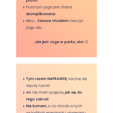
późno
Poza tym joga jest chyba
skomplikowana
Albo…
Zawsze chciałxm
ćwiczyć
jogę, ale…
…ale jest Joga w parku, elo!
;D
Tym razem NAPRAWDĘ
zacznę się
więcej ruszać
Ale nie mam pojęcia,
jak się do
tego zabrać
Nie kumam
, o co chodzi w tych
wszystkich energiach i otwieraniu