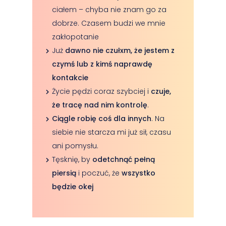
ciałem – chyba nie znam go za
dobrze. Czasem budzi we mnie
zakłopotanie
Już
dawno nie czułxm, że jestem z
czymś lub z kimś naprawdę
kontakcie
Życie pędzi coraz szybciej i
czuje,
że tracę nad nim kontrolę
.
Ciągle robię coś dla innych
. Na
siebie nie starcza mi już sił, czasu
ani pomysłu.
Tęsknię, by
odetchnąć pełną
piersią
i poczuć, że
wszystko
będzie okej