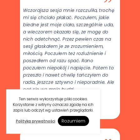
”
Wczorajsza sesja mnie rozczuliła, trochę
mi się chciało płakać. Poczułem, jakie
biedne jest moje ciało, szczególnie uda,
a wieczorem okazało się, że mogę do
nich odetchnąć. Przez pewien czas na
sesji głaskałem je ze zrozumieniem,
miłością. Poczułem też rozluźnienie i
poszedłem od razu spać. Rano
poczułem niepokój i napięcie. Potem to
przeszło i nawet chwilę tańczyłem do
radia, jeszcze sztywno i nieporadnie. Ale
coś się we mnie budzi.
Ten serwis wykorzystuje pliki cookies.
Robert
Korzystanie z witryny oznacza zgodę na ich
zapis lub odczyt wg ustawień przeglądarki.
Uczestnik jogi
Rozumiem
Polityka prywatności